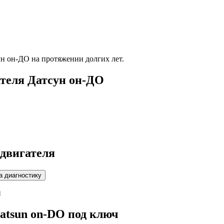
ун он-ДО
на протяжении долгих лет.
ателя
Датсун он-ДО
 двигателя
и
atsun on-DO
под ключ