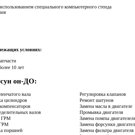
с использованием специального компьютерного стенда
ния
лежащих условиях:
апчасти
олее 10 лет
сун он-ДО
:
ленчатого вала
Регулировка клапанов
ка цилиндров
Ремонт шатунов
компенсаторов
Замена масла в двигателе
еделительных валов
Промывка двигателя
я ГРМ
Замена помпы двигателел
 ГРМ
Замена форсунки двигател
ка поршней
Замена фильтра двигателя