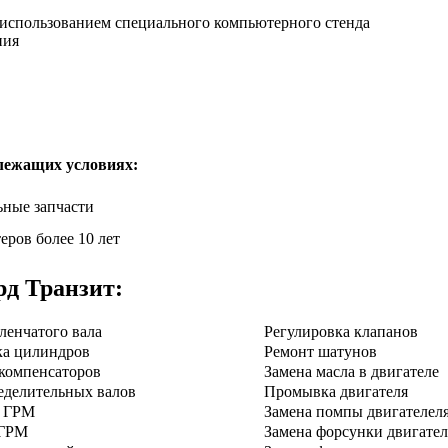
с использованием специального компьютерного стенда
ния
лежащих условиях:
ные запчасти
еров более 10 лет
д Транзит
:
ленчатого вала
Регулировка клапанов
ка цилиндров
Ремонт шатунов
компенсаторов
Замена масла в двигателе
еделительных валов
Промывка двигателя
я ГРМ
Замена помпы двигателел
 ГРМ
Замена форсунки двигател