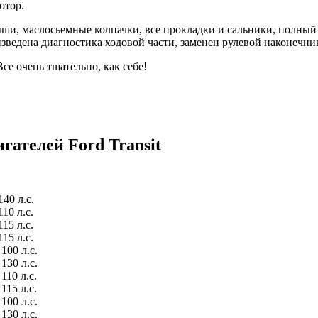
отор.
ши, маслосьемные колпачки, все прокладки и сальники, полный
зведена диагностика ходовой части, заменен рулевой наконечни
се очень тщательно, как себе!
игателей
Ford Transit
40 л.с.
10 л.с.
15 л.с.
15 л.с.
100 л.с.
130 л.с.
110 л.с.
115 л.с.
100 л.с.
130 л.с.