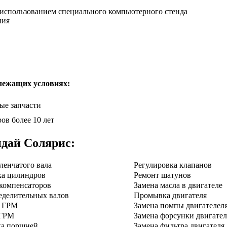
с использованием специального компьютерного стенда
ния
лежащих условиях:
ые запчасти
ов более 10 лет
дай Солярис
:
ленчатого вала
Регулировка клапанов
ка цилиндров
Ремонт шатунов
компенсаторов
Замена масла в двигателе
еделительных валов
Промывка двигателя
я ГРМ
Замена помпы двигателел
 ГРМ
Замена форсунки двигател
ка поршней
Замена фильтра двигателя