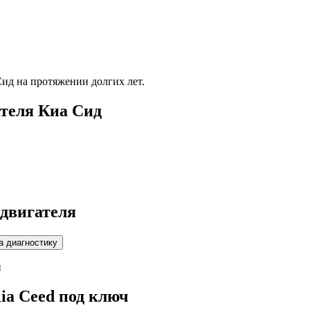
Сид
на протяжении долгих лет.
ателя
Киа Сид
 двигателя
и
ia Ceed
под ключ