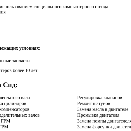
с использованием специального компьютерного стенда
ния
лежащих условиях:
ьные запчасти
теров более 10 лет
а Сид
:
ленчатого вала
Регулировка клапанов
ка цилиндров
Ремонт шатунов
компенсаторов
Замена масла в двигателе
еделительных валов
Промывка двигателя
я ГРМ
Замена помпы двигателел
 ГРМ
Замена форсунки двигател